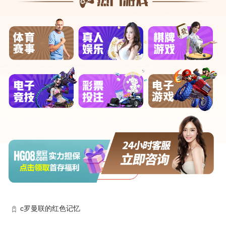
在培养过菲戈等足球天才的足球梦工厂里斯本竞技的阿克契特
（Alcochete）训练营，C罗接受了5年严格、科学的训练，不
懈的努力使他逐渐成为同伴中的佼佼者。
白岩松在《天下足球》节目中评价了C罗与梅西。在《绝代双
骄》这一期的节目中，两位足球巨星梅西和C罗的精彩表现被
深入剖析。作为当代足坛最杰出的两位球员，他们分别代表着
不同的球队，彼此竞争的同时也充满了对对方的敬意。
c罗的红色记忆最后的黑影是谁
1、那个并不算太遥远的尘封年代中，总有一些事情是要再提
阅读全文
起的，总有一段红色的记忆。就在十年前的那个八月，十八岁
的葡萄牙少年，克里斯蒂亚诺·罗纳尔多以1224万英镑的价格
空降老特拉福德，那是在曼联的季前赛中，被弗格森发现的一
c罗曼联的红色记忆
块宝。身披里斯本竞技28号战袍的孩子，就这样，在赛后收起