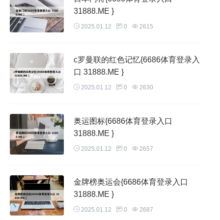
31888.ME }
2025.01.12
0
2615
c罗曼联的红色记忆{6686体育登录入
口 31888.ME }
2025.01.12
0
2630
天下足球绝对巨星c罗曼联的红色记忆经典语
奥运图标{6686体育登录入口
录有什么?
31888.ME }
2025.01.12
0
2657
十年，回不去的是C罗的红色记忆，十年，回不去的是我的少
年时光。当记忆成为永恒，时光荏苒，我们都依然在彼此的人
生路上，继续，前行。解说词：当我们再次回到三周前的伯纳
金牌榜奥运会{6686体育登录入口
乌，当我们再次感叹人生何处不相逢，当他高高跳起，当他攻
31888.ME }
破球门，当一切都投向顶峰，当一切都归于平淡。
2025.01.12
0
2687