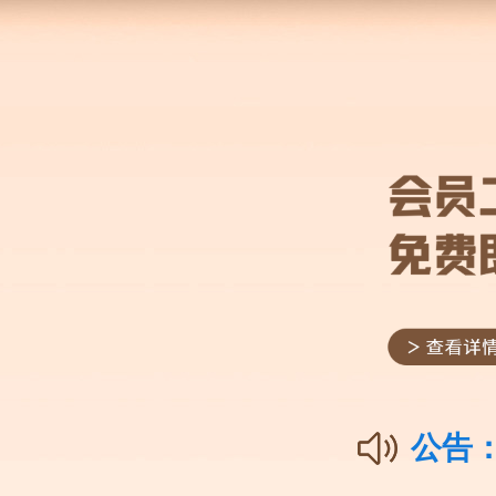
首页
足球资讯
篮球资讯
体育知识
体育问答
pg电子
bg捕鱼