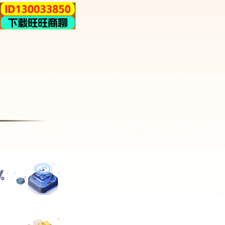
奖金多少钱进行解释，如果能碰巧解决你现在面临的问题，别忘
球队夺冠分...
 }
赛程查询结果官网对应的知识点，希望对各位有所帮助，不要忘