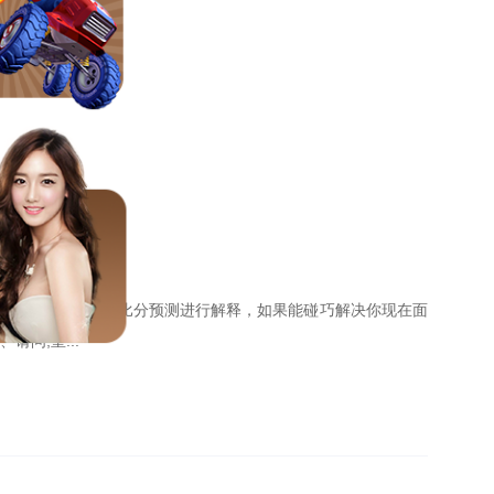
应的知识点，希望对各位有所帮助，不要忘了收藏本站喔。 本文
.ME }
赫塔费对塞维利亚比分预测进行解释，如果能碰巧解决你现在面
问,皇...