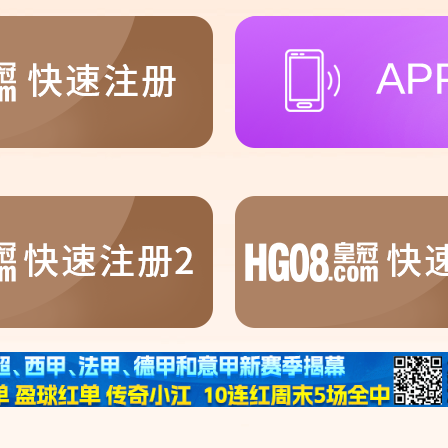
金牌榜奥运会{6686体育登录入口 31888.ME }
今天给各位分享金牌榜奥运会的知识，其中也会对金牌榜奥
了关注本站，现在开始吧！本文目录一览： 1、巴黎奥运会中国
体育问答
2025.01.12
0
2668
皇马圣伯莱德杯{6686体育登录入口 31888.ME 
本篇文章给大家谈谈皇马圣伯莱德杯，以及圣勃莱德杯马龙对
文目录一览： 1、欧冠哪支球队将会捧得圣伯莱德杯?曼联?利物