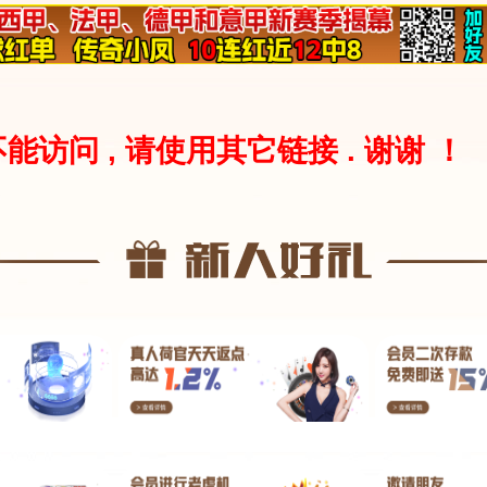
足球资讯
2025.01.12
0
2661
意甲冠军奖金{6686体育登录入口 31888.ME }
今天给各位分享意甲冠军奖金的知识，其中也会对意甲冠军
了关注本站，现在开始吧！本文目录一览： 1、欧洲五大联赛中
足球资讯
2025.01.12
0
1617
今日竞彩足球赛程{6686体育登录入口 31888.ME
本篇文章给大家谈谈今日竞彩足球赛程，以及今日竞彩足球