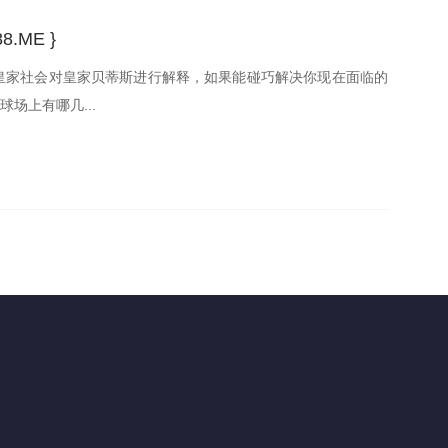
.ME }
皇家社会对皇家贝蒂斯进行解释，如果能碰巧解决你现在面临的
场上有哪几...